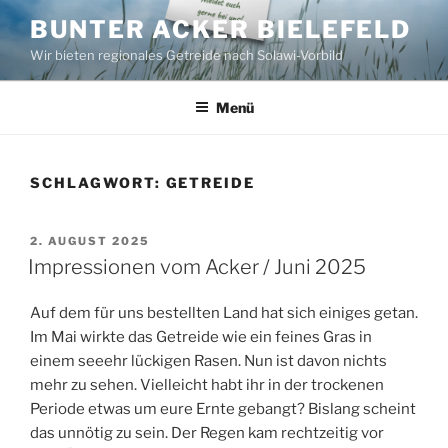
Zum
BUNTER ACKER BIELEFELD
Inhalt
Wir bieten regionales Getreide nach Solawi-Vorbild
springen
Menü
SCHLAGWORT:
GETREIDE
VERÖFFENTLICHT
2. AUGUST 2025
AM
Impressionen vom Acker / Juni 2025
Auf dem für uns bestellten Land hat sich einiges getan.
Im Mai wirkte das Getreide wie ein feines Gras in
einem seeehr lückigen Rasen. Nun ist davon nichts
mehr zu sehen. Vielleicht habt ihr in der trockenen
Periode etwas um eure Ernte gebangt? Bislang scheint
das unnötig zu sein. Der Regen kam rechtzeitig vor