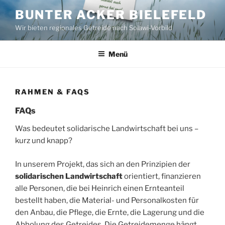
Zum
BUNTER ACKER BIELEFELD
Inhalt
Wir bieten regionales Getreide nach Solawi-Vorbild
springen
Menü
RAHMEN & FAQS
FAQs
Was bedeutet solidarische Landwirtschaft bei uns –
kurz und knapp?
In unserem Projekt, das sich an den Prinzipien der
solidarischen Landwirtschaft
orientiert, finanzieren
alle Personen, die bei Heinrich einen Ernteanteil
bestellt haben, die Material- und Personalkosten für
den Anbau, die Pflege, die Ernte, die Lagerung und die
Abholung des Getreides. Die Getreidemenge hängt